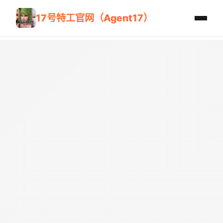
17号特工官网（Agent17）