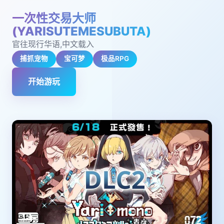
一次性交易大师
(YARISUTEMESUBUTA)
官往现行华语,中文载入
捕抓宠物
宝可梦
极品RPG
开始游玩