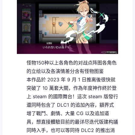
怪物150种以上
各角色的对战点阵图
各角色
的立绘以及各演情差分
含有怪物图鉴
本作品於 2023 年 9 月 1 日推离後很快就
突破了 10 萬套大關，作為年度神作終於登
上 steam 的國際舞台！這次 steam 版發行
還同時包含了 DLC1 的追加內容，額界式
增了戰鬥、劇情、大量 CG 以及追加道
具，想直接體驗目前的最详尽迭代版建构議
同時入手，也可以等同待 DLC2 的推出消