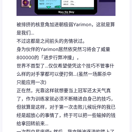
被排挤的核意角加进朝极弱Yarimon，这就是算
是我们...
不过这都是之间前头的务情状过。
身为伙伴的Yarimon居然依突然习将会了威量
800000的「进步行弊冲撞」，
世界不首型了...仅仅希望使凭这个技巧不管事什
么样的对手掌都可以便打倒...(虽然一场厮杀中
只能应用一次)
正在然，光靠这样就想要当上冠军还太天气真
了，作为训练家就必须不断精进自身己的技巧，
但就算是这样，对于第一次击败儿候玩伴的我已
经是超放心的事情了，终于可以把一些输掉的钱
给拿回转前来...
一次型交易庞师s 然后，我亦随波逐流的踏上了