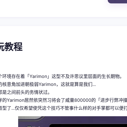
游玩教程
个环境存在着「Yarimon」这型不及许思议里层面的生长期物。
核意角加进朝极弱Yarimon，这就是算是我们...
都是之间前头的务情状过。
的Yarimon居然依突然习将会了威量800000的「进步行弊冲
首型了...仅仅希望使凭这个技巧不管事什么样的对手掌都可以便打倒