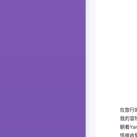
在旅行
我的冒险
朝着Ya
怪兽收