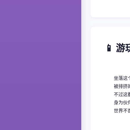
📱 
坐落这
被排挤的
不过这
身为伙伴
世界不