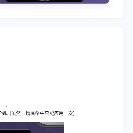
撞」，
...(虽然一场厮杀中只能应用一次)