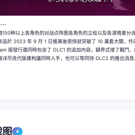
---
物150种以上
各角色的对战点阵图
各角色的立绘以及各演情差分
作品於 2023 年 9 月 1 日推离後很快就突破了 10 萬套大關
team 版發行還同時包含了 DLC1 的追加內容，額界式增了戰
最详尽迭代版建构議同時入手，也可以等同待 DLC2 的推出消息
截图
4