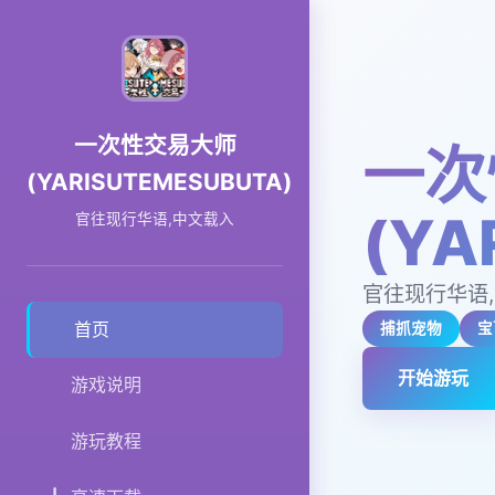
一次性交易大师
一次
(YARISUTEMESUBUTA)
(YA
官往现行华语,中文载入
官往现行华语
首页
捕抓宠物
宝
开始游玩
游戏说明
游玩教程