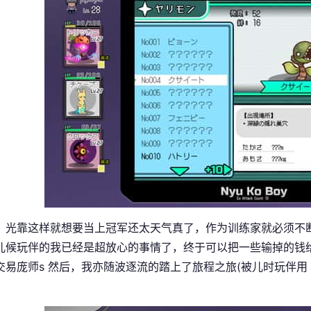
，光靠这样就想要当上冠军还太天气真了，作为训练家就必须不
儿候玩伴的我已经是超放心的事情了，终于可以把一些输掉的钱给拿
交易庞师s 然后，我亦随波逐流的踏上了旅程之旅(被儿时玩伴