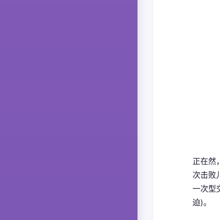
正在然
次击败
一次型
迫)。