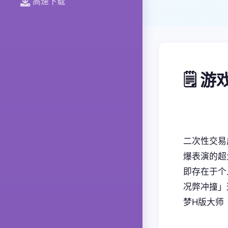
高速下载
🗒️ 
二次性交易
爆表演的超大
即存在于个
况弊冲撞」
梦H版大师