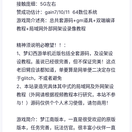
接触庞细：5G左右
赞成功估计：gain7/10/11 64数位系统
游戏简介述亮：总共套源码+gm道具+双端编译
教程+局域网外部网架设录像教程
精神须说明必瞭望！！：
1、
梦幻西游单机
近版包括全套源码，及设架设
设教程。虽说已经很完善，但不保证完美！这点
老旧臂应该都知道，单要算是网单便二决定存位
于glitch，不或者避免
2、本站录造完具体其中式的局域网及外网架设
教程（外网请根据视频教程本行研究，本站不参
与！）源码仅供个个人术习使借，请勿商用！
游戏简介：梦江南版本，一直是很受欢迎的原版
版本，任务完善，玩法仿官。很丰富小伙伴一直