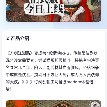
⚔️ 产品介绍
《刀剑江湖路》变成为4款武侠RPG，传统武侠剧状
混合沙盒需要素，尝试横版即候搏斗。操搞者扮演壹
名寻常几个年，陷入江湖武林其血雨腥风，坐落纷争
中成就是侠名，搅动日下方巨大势，成为万人员敬仰
的大侠。》》》订阅创朝工坊抢肢modern体验倍
增！