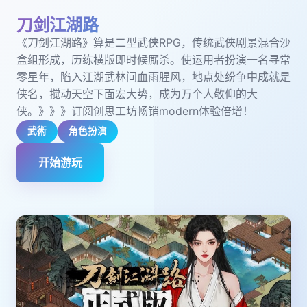
刀剑江湖路
《刀剑江湖路》算是二型武侠RPG，传统武侠剧景混合沙
盒组形成，历练横版即时候厮杀。使运用者扮演一名寻常
零星年，陷入江湖武林间血雨腥风，地点处纷争中成就是
侠名，搅动天空下面宏大势，成为万个人敬仰的大
侠。》》》订阅创思工坊畅销modern体验倍增！
武術
角色扮演
开始游玩