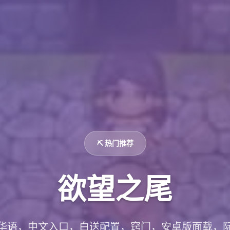
⛏️ 热门推荐
欲望之尾
华语，中文入口，白送配置，窍门，安卓版面载，