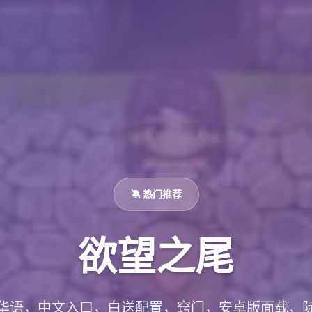
🔕 热门推荐
欲望之尾
华语，中文入口，白送配置，窍门，安卓版面载，