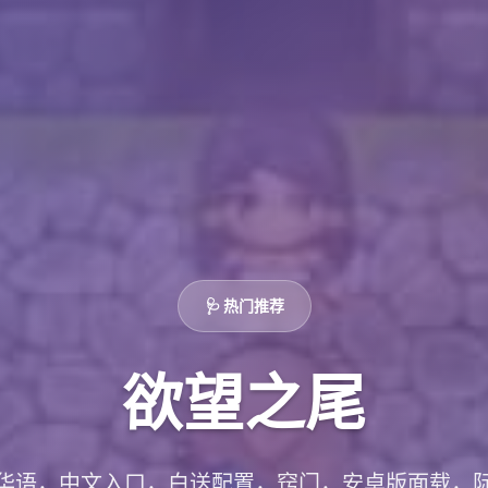
🩺 热门推荐
欲望之尾
华语，中文入口，白送配置，窍门，安卓版面载，