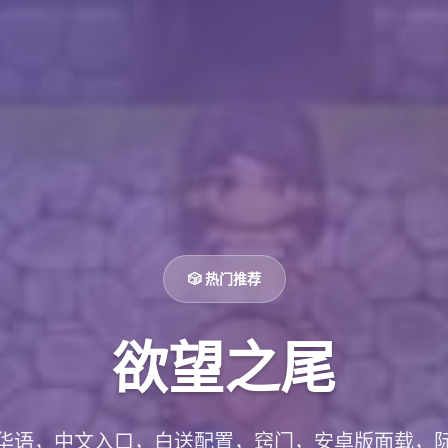
🎲 热门推荐
欲望之尾
华语，中文入口，白送配置，窍门，安卓版面载，