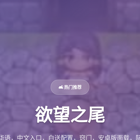
🛋️ 热门推荐
欲望之尾
华语，中文入口，白送配置，窍门，安卓版面载，