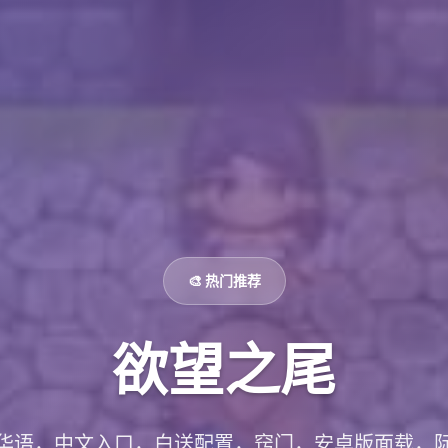
🎨 热门推荐
欲望之尾
华语，中文入口，白送配置，窍门，安卓版面载，