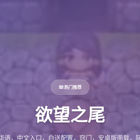
⌨️ 热门推荐
欲望之尾
华语，中文入口，白送配置，窍门，安卓版面载，