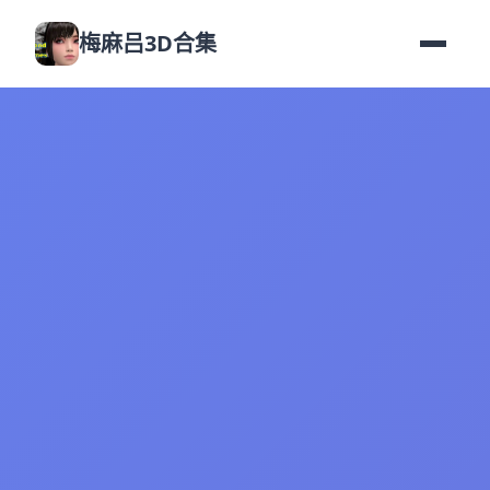
梅麻吕3D合集