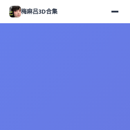
梅麻吕3D合集