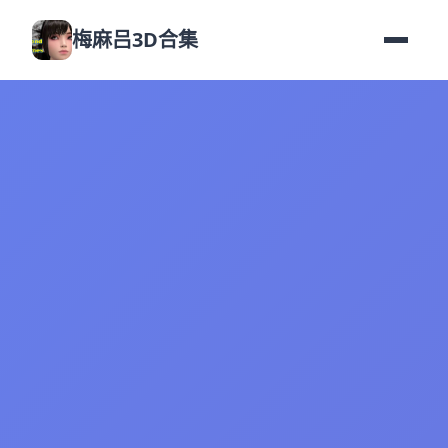
梅麻吕3D合集