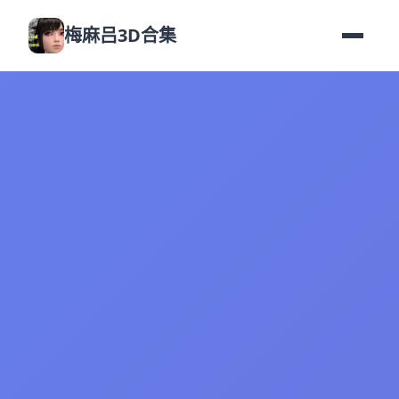
梅麻吕3D合集