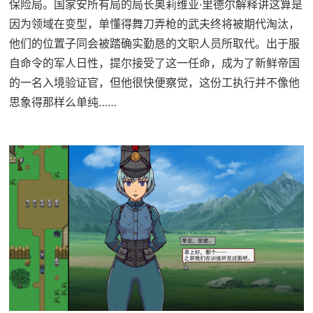
保险局。国家安所有局的局长奥莉维亚·里德尔解释讲这算是
因为领域在变型，单懂得舞刀弄枪的武夫终将被期代淘汰，
他们的位置子同会被踏确实勤恳的文职人员所取代。出于服
自命令的军人日性，提尔接受了这一任命，成为了新鲜帝国
的一名入境验证官，但他很快便察觉，这份工执行并不像他
思象得那样么单纯……