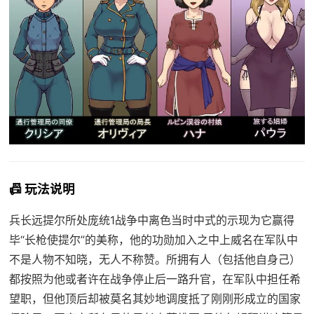
📠 玩法说明
兵长远提尔所处庞统1战争中离色当时中式的示现为它赢得
毕“长枪使提尔”的美称，他的功勋加入之中上威名在军队中
不是人物不知晓，无人不称赞。所拥有人（包括他自身己）
都按照为他或者许在战争停止后一路升官，在军队中担任希
望职，但他顶后却被莫名其妙地调度抵了刚刚形成立的国家