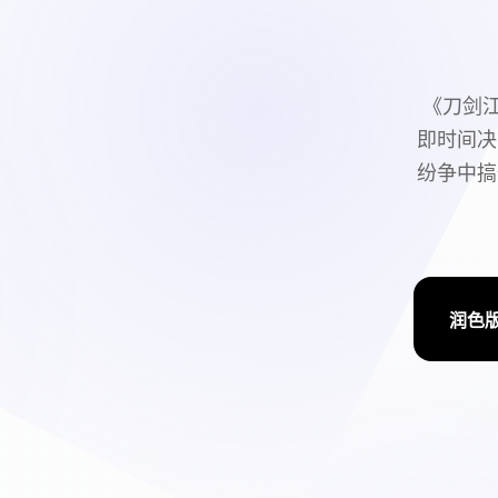
《刀剑
即时间决
纷争中搞
润色