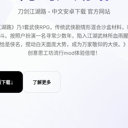
刀剑江湖路 - 中文安卓下载 官方网站
江湖路》乃1套武侠RPG，传统武侠剧情形混合沙盒材料，
斗。按照户扮演一名寻常少数年，陷入江湖武林所血雨
恰是侠名，搅动白天面庞大势，成为万家敬仰的大侠。
创意思工坊流行mod体验倍增！
↓
版下载
了解更多