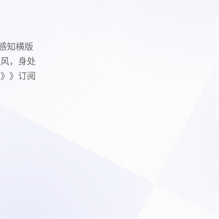
感知横版
腥风，身处
》》》订阅