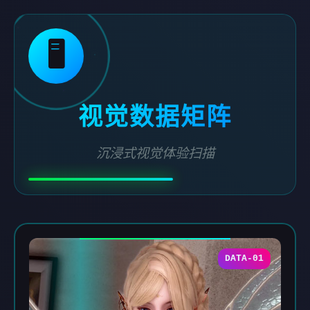
🖥️
视觉数据矩阵
沉浸式视觉体验扫描
DATA-01