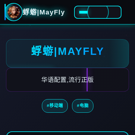
蜉蝣|MayFly
蜉蝣|MAYFLY
华语配置,流行正版
#移动端
#电脑