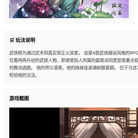
🛒 玩法说明
武侠称为通过武术到真实现正义其家。 这是4款武侠细谈风格的RP
位置冉冉升初的武侠人物，即使是别人所属的森普派同类型很重点视他
的教派逃脱。 他的师父凛美，他的妹妹徒弟濑树跟喜朗。 位于与
检验他的法法。
游戏截图