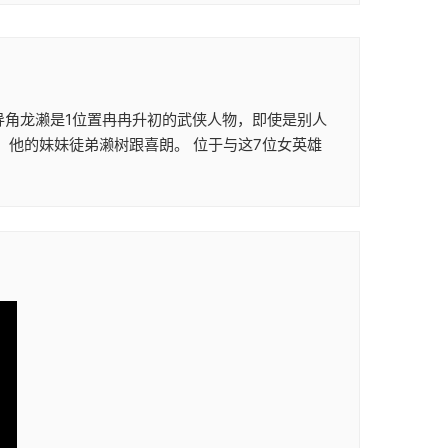
导角龙濑是1位置冉冉升初的武侠人物，即使是别人
美，他的妹妹徒弟濑树跟喜朗。 位于与这7位女英雄