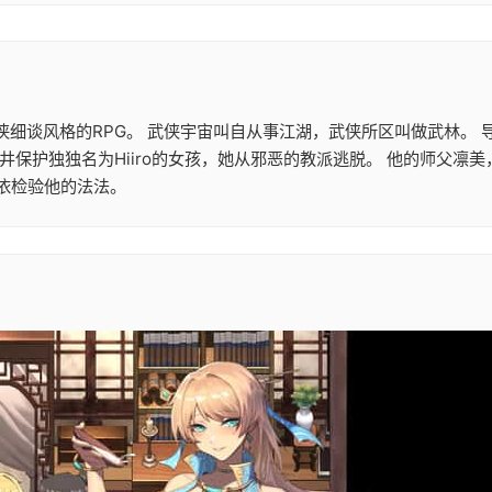
侠细谈风格的RPG。 武侠宇宙叫自从事江湖，武侠所区叫做武林。 
井保护独独名为Hiiro的女孩，她从邪恶的教派逃脱。 他的师父凛
依检验他的法法。