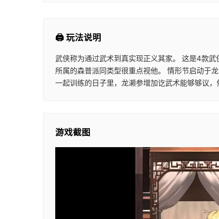
🖨️ 玩法说明
武侠称为通过武术到真实现正义其家。 这是4款武
所属的森普派同类型很重点视他。 情形节启动于龙
一起训练的日子里，龙濑参增加讫武术能够够议，
游戏截图