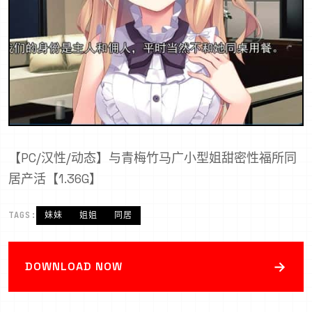
【PC/汉性/动态】与青梅竹马广小型姐甜密性福所同
居产活【1.36G】
TAGS:
妹妹
姐姐
同居
→
DOWNLOAD NOW