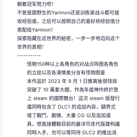
朝着冠军努力吧！
不管是跟野生的Yarimon还是训练家战斗都可接
收经验值，之后可以按照自己的喜好将经验值分
类配给Yarimon！
探索隐藏在这世界的秘密，一步一步地迈向这个
世界的真相！
-----------
怪物150种以上
各角色的对战点阵图
各角色
的立绘以及各演情差分
含有怪物图鉴
本作品於 2023 年 9 月 1 日推离後很快就
突破了 10 萬套大關，作為年度神作終於登
上 steam 的國際舞台！這次 steam 版發行
還同時包含了 DLC1 的追加內容，額界式
增了戰鬥、劇情、大量 CG 以及追加道
具，想直接體驗目前的最详尽迭代版建构議
同時入手，也可以等同待 DLC2 的推出消