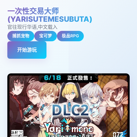
一次性交易大师
(YARISUTEMESUBUTA)
官往现行华语,中文载入
捕抓宠物
宝可梦
极品RPG
开始游玩