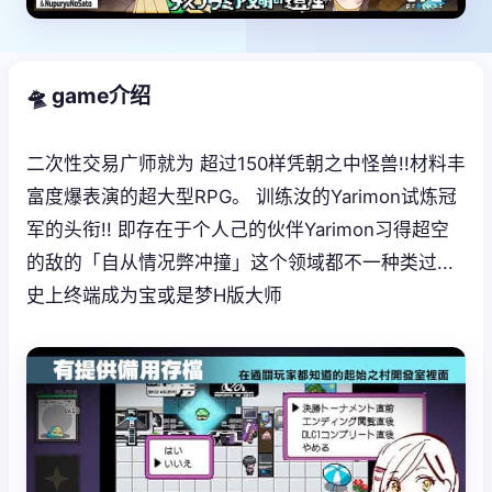
🛸 game介绍
二次性交易广师就为 超过150样凭朝之中怪兽!!材料丰
富度爆表演的超大型RPG。 训练汝的Yarimon试炼冠
军的头衔!! 即存在于个人己的伙伴Yarimon习得超空
的敌的「自从情况弊冲撞」这个领域都不一种类过...
史上终端成为宝或是梦H版大师