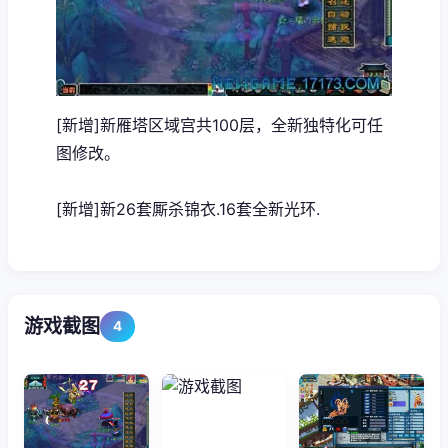
[新增]新雁塔区域宫共100层，全新独特化可任
图修改。
[新增]新26套厮杀锦衣.16套全新光环.
游戏截图
4