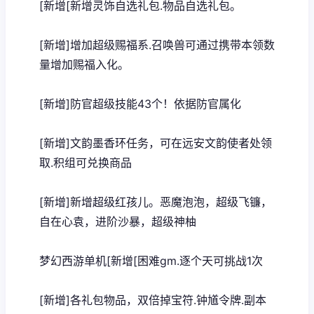
[新增[新增灵饰自选礼包.物品自选礼包。
[新增]增加超级赐福系.召唤兽可通过携带本领数
量增加赐福入化。
[新增]防官超级技能43个！依据防官属化
[新增]文韵墨香环任务，可在远安文韵使者处领
取.积组可兑换商品
[新增]新增超级红孩儿。恶魔泡泡，超级飞镰，
自在心袁，进阶沙暴，超级神柚
梦幻西游单机
[新增[困难gm.逐个天可挑战1次
[新增]各礼包物品，双倍掉宝符.钟馗令牌.副本