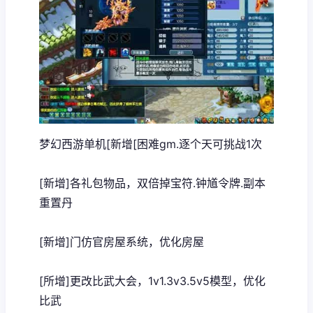
梦幻西游单机
[新增[困难gm.逐个天可挑战1次
[新增]各礼包物品，双倍掉宝符.钟馗令牌.副本
重置丹
[新增]门仿官房屋系统，优化房屋
[所增]更改比武大会，1v1.3v3.5v5模型，优化
比武