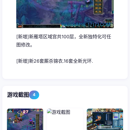
[新增]新雁塔区域宫共100层，全新独特化可任
图修改。
[新增]新26套厮杀锦衣.16套全新光环.
游戏截图
4