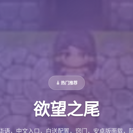
🎸 热门推荐
欲望之尾
华语，中文入口，白送配置，窍门，安卓版面载，