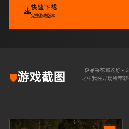
快速下载
完整游戏版本
极品采花郎这称为3款由
游戏截图
🛡️
之中我在异场所带就