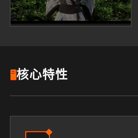
核心特性
🖥️