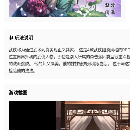
🎻 玩法说明
武侠称为通过武术到真实现正义其家。 这是4款武侠细谈风格的RP
位置冉冉升初的武侠人物，即使是别人所属的森普派同类型很重点视他
的教派逃脱。 他的师父凛美，他的妹妹徒弟濑树跟喜朗。 位于与
检验他的法法。
游戏截图