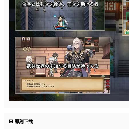
💽 即刻下载